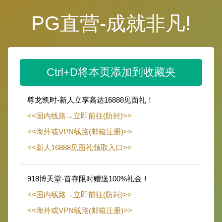
PG直营-成就非凡!
Ctrl+D将本页添加到收藏夹
尊龙凯时-新人立享高达16888见面礼！
<<国内线路→立即前往(防封)>>
<<海外或VPN线路(邮箱注册)>>
<<新人16888见面礼领取入口>>
918博天堂-首存限时赠送100%礼金！
<<国内线路→立即前往(防封)>>
<<海外或VPN线路(邮箱注册)>>